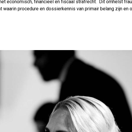
het economisch, financieel en fiscaal strafrecht. Dit omhelst fraud
cht waarin procedure en dossierkennis van primair belang zijn en